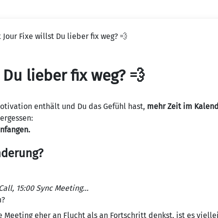
vigation
 Jour Fixe willst Du lieber fix weg? 💨
t Du lieber fix weg? 💨
tivation enthält und Du das Gefühl hast,
mehr Zeit im Kalend
vergessen:
anfangen.
nderung?
 Call, 15:00 Sync Meeting…
n?
ting eher an Flucht als an Fortschritt denkst, ist es vielleic