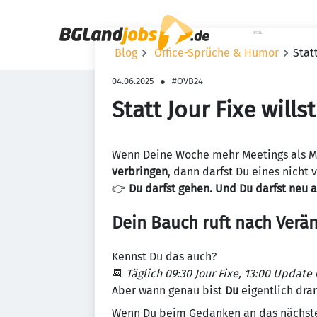
Haupt-Na
Blog
Office-Sprüche & Humor
Statt
04.06.2025
●
#OVB24
Statt Jour Fixe wills
Wenn Deine Woche mehr Meetings als Mo
verbringen
, dann darfst Du eines nicht 
👉
Du darfst gehen. Und Du darfst neu 
Dein Bauch ruft nach Verä
Kennst Du das auch?
📆
Täglich 09:30 Jour Fixe, 13:00 Update
Aber wann genau bist
Du
eigentlich dra
Wenn Du beim Gedanken an das nächste Mee