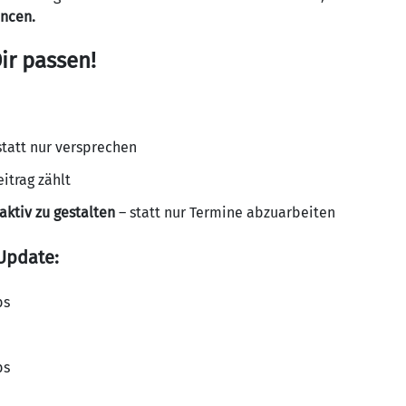
ancen.
Dir passen!
 statt nur versprechen
itrag zählt
aktiv zu gestalten
– statt nur Termine abzuarbeiten
-Update:
bs
bs