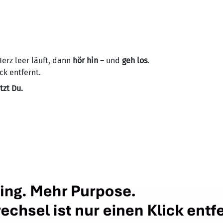
Herz leer läuft, dann
hör hin
– und
geh los
.
ck entfernt.
tzt Du.