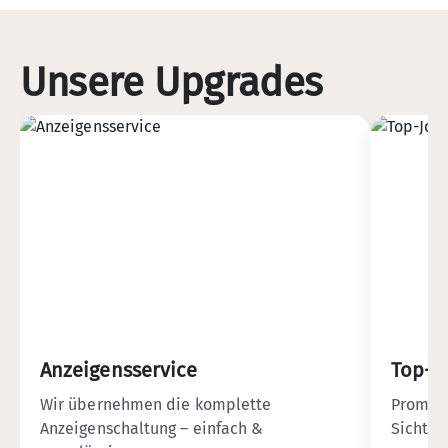
Unsere Upgrades
Anzeigensservice
Top-J
Wir übernehmen die komplette
Promine
Anzeigenschaltung – einfach &
Sichtba