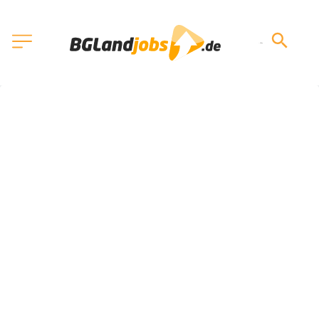
Ihre offenen Stellen auf 
unseren Portalen. Im 
Durchschnitt 3× schneller 
besetzt.