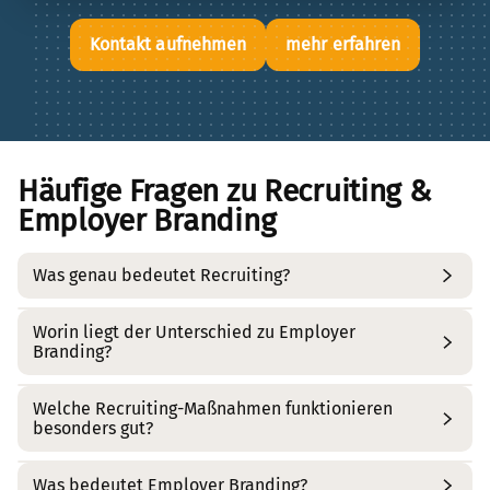
Kontakt aufnehmen
mehr erfahren
Häufige Fragen zu Recruiting &
Employer Branding
Was genau bedeutet Recruiting?
Worin liegt der Unterschied zu Employer
Recruiting umfasst die gesamte Kandidatenreise:
Branding?
Bedarfsanalyse, Ausschreibung, Reichweite
(Jobportale, Social Media), Auswahl, Interviews,
Welche Recruiting-Maßnahmen funktionieren
Recruiting besetzt konkret offene Stellen.
Employer
Einstellung und Onboarding.
besonders gut?
Branding
baut langfristig das Bild als attraktiver
Arbeitgeber auf – damit passende Talente
Was bedeutet Employer Branding?