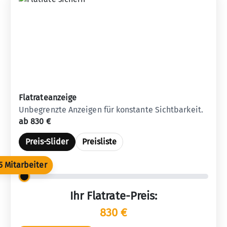
Flatrateanzeige
Unbegrenzte Anzeigen für konstante Sichtbarkeit.
ab 830 €
Preis-Slider
Preisliste
5 Mitarbeiter
Ihr Flatrate-Preis:
830 €