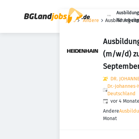
Ausbildung
Jobs
Andere
Ausbildung zu
Für Arbeit
Ausbildun
(m/w/d) z
September
DR. JOHANN
Dr.-Johannes-
Deutschland
Veröffentlicht
:
vor 4 Monat
Andere
Ausbildu
Monat