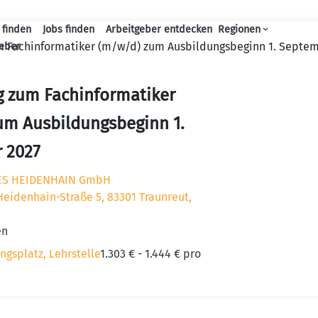
 finden
Jobs finden
Arbeitgeber entdecken
Regionen
Haupt-Navigation
m Fachinformatiker (m/w/d) zum Ausbildungsbeginn 1. Septe
geber
g zum Fachinformatiker
um Ausbildungsbeginn 1.
 2027
ES HEIDENHAIN GmbH
Heidenhain-Straße 5, 83301 Traunreut,
en
ngsplatz, Lehrstelle
1.303 € - 1.444 € pro