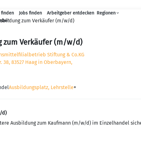
 finden
Jobs finden
Arbeitgeber entdecken
Regionen
Haupt-Navigation
sbildung zum Verkäufer (m/w/d)
geber
g zum Verkäufer (m/w/d)
mittelfilialbetrieb Stiftung & Co.KG
. 38, 83527 Haag in Oberbayern,
ndel
Ausbildungsplatz, Lehrstelle
+
/d)
eitere Ausbildung zum Kaufmann (m/w/d) im Einzelhandel sich