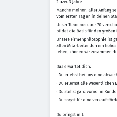
2 bzw. 3 Jahre
Manche meinen, aller Anfang se
vom ersten Tag an in deinen Sta
Un­se­r Team aus über 70 ver­schi
bildet die Basis für den großen
Unsere Firmenphilosophie ist gepr
allen Mitarbeitenden ein ho­hes 
leben, können wir zusammen die
Das erwartet dich:
· Du erlebst bei uns eine abwec
· Du erlernst alle wesentlichen
· Du stehst ganz vorne im Kund
· Du sorgst für eine verkaufsfö
Du bringst mit: