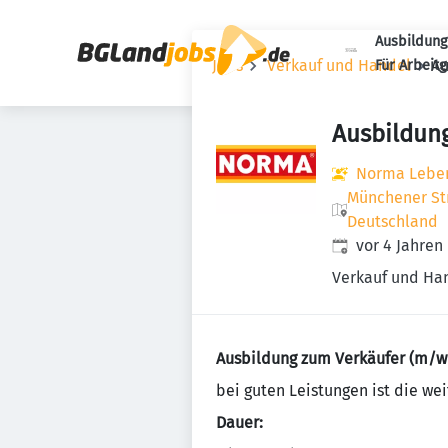
Ausbildung
Jobs
Verkauf und Handel
Au
Für Arbeit
Ausbildun
Norma Lebens
Münchener Str
Deutschland
Veröffentlicht
:
vor 4 Jahren
Verkauf und Ha
Ausbildung zum Verkäufer (m/w
bei guten Leistungen ist die w
Dauer: