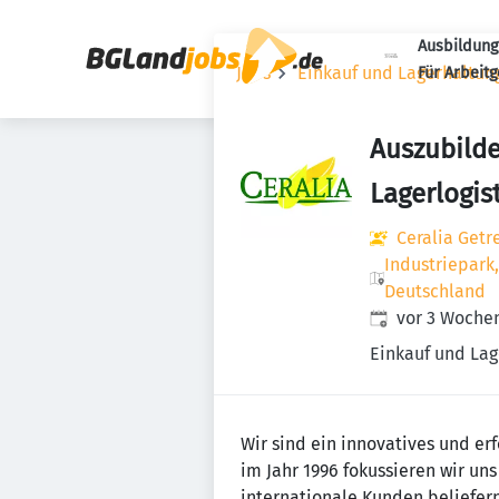
Ausbildung
Jobs
Einkauf und Lagerhaltun
Für Arbeit
Auszubilde
Lagerlogis
Ceralia Get
Industriepark
Deutschland
Veröffentlicht
:
vor 3 Woche
Einkauf und Lag
Wir sind ein innovatives und e
im Jahr 1996 fokussieren wir u
internationale Kunden beliefern