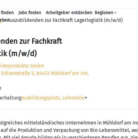
 finden
Jobs finden
Arbeitgeber entdecken
Regionen
Haupt-Navigation
g
Auszubildenden zur Fachkraft Lagerlogistik (m/w/d)
geber
nden zur Fachkraft
tik (m/w/d)
reideprodukte GmbH
, Edisonstraße 5, 84453 Mühldorf am Inn,
n
erhaltung
Ausbildungsplatz, Lehrstelle
+
rfolgreiches mittelständisches Unternehmen in Mühldorf am In
ns auf die Produktion und Verpackung von Bio-Lebensmittel, w
. Mit viel Freude bilden wir in verschiedenen Berufen aus. V