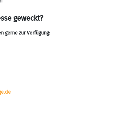
of
esse geweckt?
en gerne zur Verfügung:
ge.de