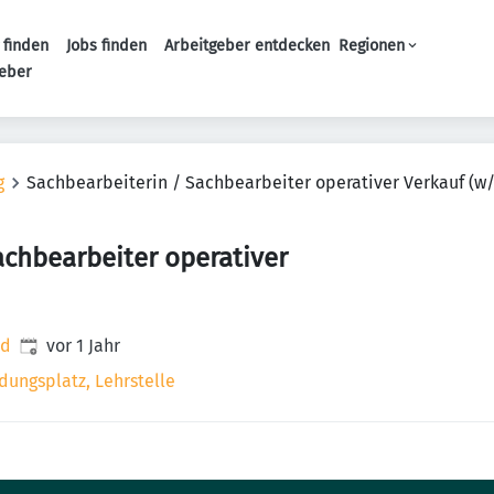
 finden
Jobs finden
Arbeitgeber entdecken
Regionen
Haupt-Navigation
geber
g
Sachbearbeiterin / Sachbearbeiter operativer Verkauf (w
achbearbeiter operativer
Veröffentlicht
:
nd
vor 1 Jahr
dungsplatz, Lehrstelle