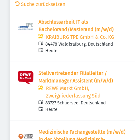
Suche zurücksetzen
Abschlussarbeit IT als
Bachelorand/Masterand (m/w/d)
KRAIBURG TPE GmbH & Co. KG
84478 Waldkraiburg, Deutschland
Veröffentlicht
:
Heute
Stellvertretender Filialleiter /
Marktmanager Assistent (m/w/d)
REWE Markt GmbH,
Zweigniederlassung Süd
83727 Schliersee, Deutschland
Veröffentlicht
:
Heute
Medizinische Fachangestellte (m/w/d)
in der Abteilung Medizinisch-