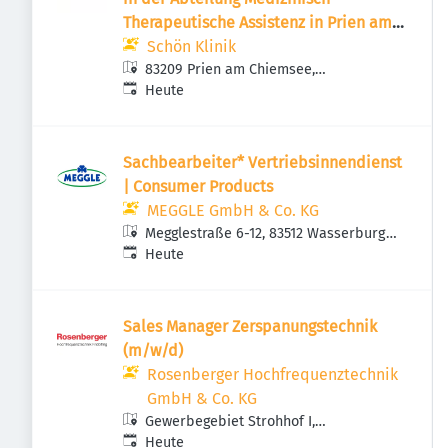
Therapeutische Assistenz in Prien am
Chiemsee
Schön Klinik
83209 Prien am Chiemsee,
Veröffentlicht
:
Deutschland
Heute
Sachbearbeiter* Vertriebsinnendienst
| Consumer Products
MEGGLE GmbH & Co. KG
Megglestraße 6-12, 83512 Wasserburg
Veröffentlicht
:
am Inn, Deutschland
Heute
Sales Manager Zerspanungstechnik
(m/w/d)
Rosenberger Hochfrequenztechnik
GmbH & Co. KG
Gewerbegebiet Strohhof I,
Veröffentlicht
:
Hauptstraße 1, 83413 Fridolfing,
Heute