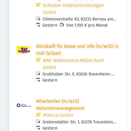
Schuster Hoteleinrichtungen
GmbH
Chiemseestraße 83, 83233 Bernau am
Veröffentlicht
:
Chiemsee, Deutschland
Gestern
Von 1.100 € pro Monat
Bürokraft für Kasse und Info (m/w/d) in
Voll-Teilzeit
AWE Wohnorama Möbel Kuch
GmbH
Grubholzer Str. 9, 83026 Rosenheim-
Veröffentlicht
:
Fürstätt, Deutschland
Gestern
Mitarbeiter (m/w/d)
Patientenmanagement
POHLIG GmbH
Grabenstätter Str. 1, 83278 Traunstein,
Veröffentlicht
:
Deutschland
Gestern