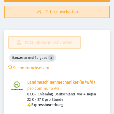
Filter einschalten
Jetzt Jobalarm aktivieren!
Bauwesen und Bergbau
Suche zurücksetzen
Landmaschinenmechaniker (m/w/d)
pro communo AG
Veröffentlicht
:
83339 Chieming, Deutschland
vor 4 Tagen
22 € - 27 € pro Stunde
Expressbewerbung