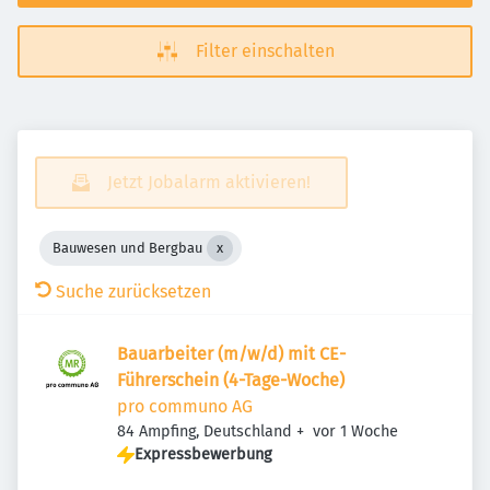
Filter einschalten
Jetzt Jobalarm aktivieren!
Bauwesen und Bergbau
Suche zurücksetzen
Bauarbeiter (m/w/d) mit CE-
Führerschein (4-Tage-Woche)
pro communo AG
Veröffentlicht
:
84 Ampfing, Deutschland
+
vor 1 Woche
Expressbewerbung