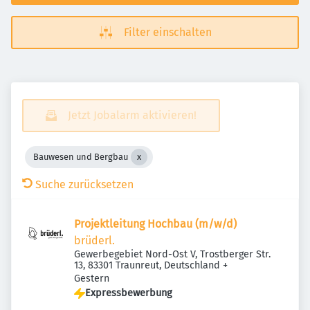
Filter einschalten
Jetzt Jobalarm aktivieren!
Bauwesen und Bergbau
Suche zurücksetzen
Projektleitung Hochbau (m/w/d)
brüderl.
Gewerbegebiet Nord-Ost V, Trostberger Str.
13, 83301 Traunreut, Deutschland
+
Veröffentlicht
:
Gestern
Expressbewerbung