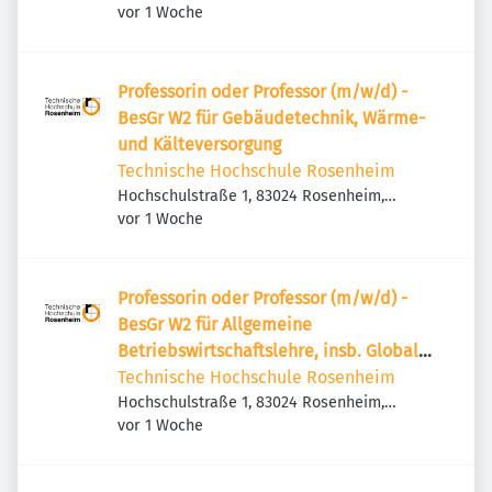
Veröffentlicht
:
Deutschland
vor 1 Woche
Professorin oder Professor (m/w/d) -
BesGr W2 für Gebäudetechnik, Wärme-
und Kälteversorgung
Technische Hochschule Rosenheim
Hochschulstraße 1, 83024 Rosenheim,
Veröffentlicht
:
Deutschland
vor 1 Woche
Professorin oder Professor (m/w/d) -
BesGr W2 für Allgemeine
Betriebswirtschaftslehre, insb. Global
Procurement and Sales
Technische Hochschule Rosenheim
Hochschulstraße 1, 83024 Rosenheim,
Veröffentlicht
:
Deutschland
vor 1 Woche