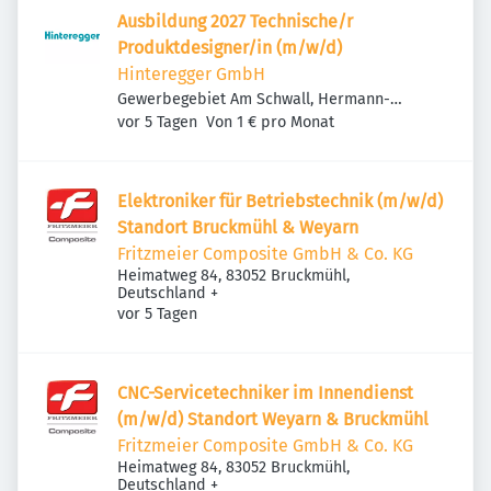
Ausbildung 2027 Technische/r
Produktdesigner/in (m/w/d)
Hinteregger GmbH
Gewerbegebiet Am Schwall, Hermann-
Veröffentlicht
:
Oberth-Straße 14, 83052 Bruckmühl,
vor 5 Tagen
Von 1 € pro Monat
Deutschland
Elektroniker für Betriebstechnik (m/w/d)
Standort Bruckmühl & Weyarn
Fritzmeier Composite GmbH & Co. KG
Heimatweg 84, 83052 Bruckmühl,
Deutschland
+
Veröffentlicht
:
vor 5 Tagen
CNC-Servicetechniker im Innendienst
(m/w/d) Standort Weyarn & Bruckmühl
Fritzmeier Composite GmbH & Co. KG
Heimatweg 84, 83052 Bruckmühl,
Deutschland
+