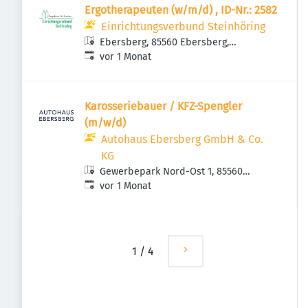
Ergotherapeuten (w/m/d) , ID-Nr.: 2582
Einrichtungsverbund Steinhöring
Ebersberg, 85560 Ebersberg,
Veröffentlicht
:
Deutschland
vor 1 Monat
Karosseriebauer / KFZ-Spengler
(m/w/d)
Autohaus Ebersberg GmbH & Co.
KG
Gewerbepark Nord-Ost 1, 85560
Veröffentlicht
:
Ebersberg, Deutschland
vor 1 Monat
1
/
4