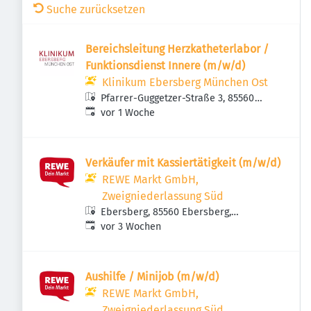
Suche zurücksetzen
Bereichsleitung Herzkatheterlabor /
Funktionsdienst Innere (m/w/d)
Klinikum Ebersberg München Ost
Pfarrer-Guggetzer-Straße 3, 85560
Veröffentlicht
:
Ebersberg, Deutschland
vor 1 Woche
Verkäufer mit Kassiertätigkeit (m/w/d)
REWE Markt GmbH,
Zweigniederlassung Süd
Ebersberg, 85560 Ebersberg,
Veröffentlicht
:
Deutschland
vor 3 Wochen
Aushilfe / Minijob (m/w/d)
REWE Markt GmbH,
Zweigniederlassung Süd