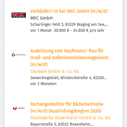
Verkäufer/-in bei MXC GmbH (m/w/d)
MXC GmbH
Scharlinger Feld 5, 83329 Waging am See,
Veröffentlicht
:
Deutschland
vor 1 Monat
30.000 € - 34.800 € pro Jahr
Ausbildung zum Kaufmann/-frau für
Groß- und Außenhandelsmanagement
(m/w/d)
Skywalk GmbH & Co. KG
Gewerbegebiet, Windeckstraße 4, 83250
Veröffentlicht
:
Marquartstein, Deutschland
vor 2 Monaten
Fachangestellter für Bäderbetriebe
(m/w/d) (Ausbildungsbeginn 2026)
Stadtwerke Rosenheim GmbH & Co. KG
Bayerstraße 5, 83022 Rosenheim,