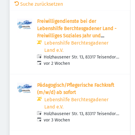
Suche zurücksetzen
Freiwilligendienste bei der
Lebenshilfe Berchtesgadener Land -
Freiwilliges Soziales Jahr und
Bundesfreiwilligendienst
Lebenshilfe Berchtesgadener
Land e.V.
Holzhausener Str. 13, 83317 Teisendorf,
Veröffentlicht
:
Deutschland
vor 2 Wochen
Pädagogisch/Pflegerische Fachkraft
(m/w/d) ab sofort
Lebenshilfe Berchtesgadener
Land e.V.
Holzhausener Str. 13, 83317 Teisendorf,
Veröffentlicht
:
Deutschland
vor 3 Wochen