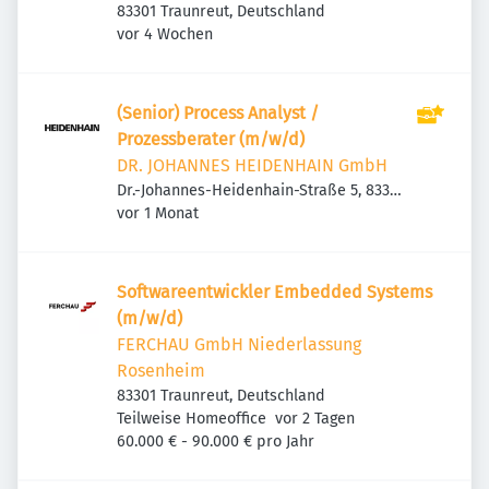
83301 Traunreut, Deutschland
Veröffentlicht
:
vor 4 Wochen
(Senior) Process Analyst /
Prozessberater (m/w/d)
DR. JOHANNES HEIDENHAIN GmbH
Dr.-Johannes-Heidenhain-Straße 5, 83301
Veröffentlicht
:
Traunreut, Deutschland
vor 1 Monat
Softwareentwickler Embedded Systems
(m/w/d)
FERCHAU GmbH Niederlassung
Rosenheim
83301 Traunreut, Deutschland
Veröffentlicht
:
Teilweise Homeoffice
vor 2 Tagen
60.000 € - 90.000 € pro Jahr