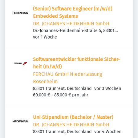
(Senior) Software Engineer (m/w/d)
Embedded Systems
DR. JOHANNES HEIDENHAIN GmbH
Dr.-Johannes-Heidenhain-Straße 5, 83301
Veröffentlicht
:
Traunreut, Deutschland
vor 1 Woche
Soft­wa­re­ent­wickler funk­ti­o­nale Sicher­
heit (m/w/d)
FERCHAU GmbH Niederlassung
Rosenheim
Veröffentlicht
:
83301 Traunreut, Deutschland
vor 3 Wochen
60.000 € - 85.000 € pro Jahr
Uni-Stipendium (Bachelor / Master)
DR. JOHANNES HEIDENHAIN GmbH
Veröffentlicht
:
83301 Traunreut, Deutschland
vor 4 Wochen