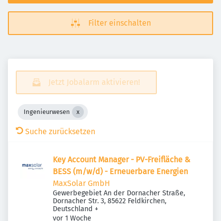
Filter einschalten
Jetzt Jobalarm aktivieren!
Ingenieurwesen
Suche zurücksetzen
Key Account Manager - PV-Freifläche &
BESS (m/w/d) - Erneuerbare Energien
MaxSolar GmbH
Gewerbegebiet An der Dornacher Straße,
Dornacher Str. 3, 85622 Feldkirchen,
Deutschland
+
Veröffentlicht
:
vor 1 Woche