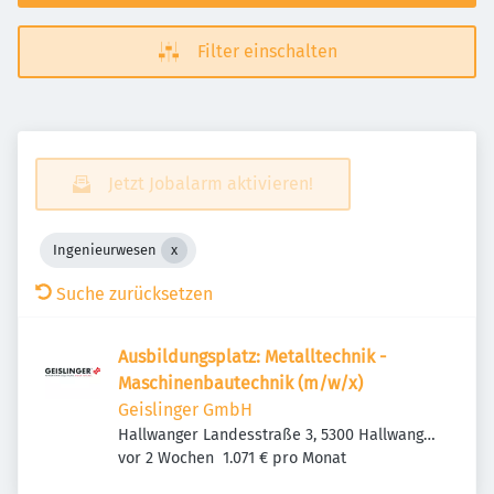
Filter einschalten
Jetzt Jobalarm aktivieren!
Ingenieurwesen
Suche zurücksetzen
Ausbildungsplatz: Metalltechnik -
Maschinenbautechnik (m/w/x)
Geislinger GmbH
Hallwanger Landesstraße 3, 5300 Hallwang
Veröffentlicht
:
bei Salzburg, Österreich
vor 2 Wochen
1.071 € pro Monat