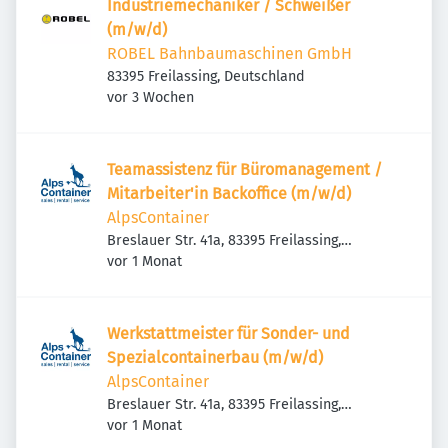
Industriemechaniker / Schweißer
(m/w/d)
ROBEL Bahnbaumaschinen GmbH
83395 Freilassing, Deutschland
Veröffentlicht
:
vor 3 Wochen
Teamassistenz für Büromanagement /
Mitarbeiter'in Backoffice (m/w/d)
AlpsContainer
Breslauer Str. 41a, 83395 Freilassing,
Veröffentlicht
:
Deutschland
vor 1 Monat
Werkstattmeister für Sonder- und
Spezialcontainerbau (m/w/d)
AlpsContainer
Breslauer Str. 41a, 83395 Freilassing,
Veröffentlicht
:
Deutschland
vor 1 Monat