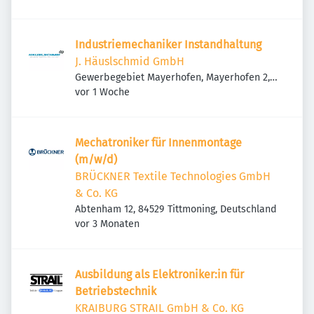
Industriemechaniker Instandhaltung
J. Häuslschmid GmbH
Gewerbegebiet Mayerhofen, Mayerhofen 2,
Veröffentlicht
:
84529 Tittmoning-Mayerhofen, Deutschland
vor 1 Woche
Mechatroniker für Innenmontage
(m/w/d)
BRÜCKNER Textile Technologies GmbH
& Co. KG
Abtenham 12, 84529 Tittmoning, Deutschland
Veröffentlicht
:
vor 3 Monaten
Ausbildung als Elektroniker:in für
Betriebstechnik
KRAIBURG STRAIL GmbH & Co. KG