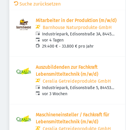
Suche zurücksetzen
Mitarbeiter in der Produktion (m/w/d)
Barnhouse Naturprodukte GmbH
Industriepark, Edisonstraße 3A, 84453
Veröffentlicht
:
Mühldorf am Inn, Deutschland
vor 4 Tagen
29.400 € - 33.800 € pro Jahr
Auszubildenden zur Fachkraft
Lebensmitteltechnik (m/w/d)
Ceralia Getreideprodukte GmbH
Industriepark, Edisonstraße 5, 84453
Veröffentlicht
:
Mühldorf am Inn, Deutschland
vor 3 Wochen
Maschineneinsteller / Fachkraft für
Lebensmitteltechnik (m/w/d)
Ceralia Getreideprodukte GmbH