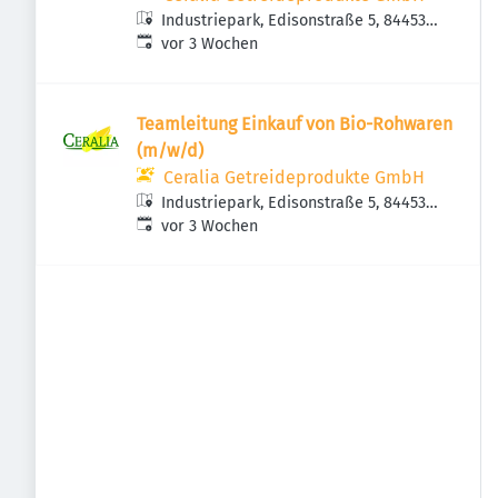
Industriepark, Edisonstraße 5, 84453
Veröffentlicht
:
Mühldorf am Inn, Deutschland
vor 3 Wochen
Teamleitung Einkauf von Bio-Rohwaren
(m/w/d)
Ceralia Getreideprodukte GmbH
Industriepark, Edisonstraße 5, 84453
Veröffentlicht
:
Mühldorf am Inn, Deutschland
vor 3 Wochen