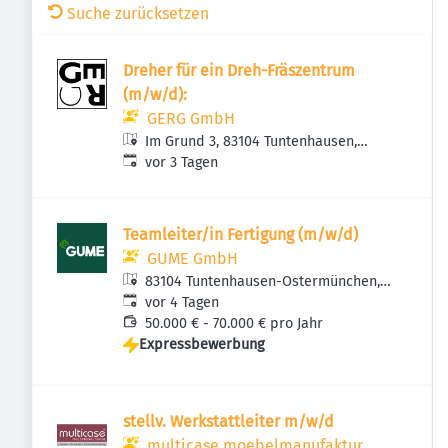
Suche zurücksetzen
Dreher für ein Dreh-Fräszentrum
(m/w/d):
GERG GmbH
Im Grund 3, 83104 Tuntenhausen,
Veröffentlicht
:
Deutschland
vor 3 Tagen
Teamleiter/in Fertigung (m/w/d)
GUME GmbH
83104 Tuntenhausen-Ostermünchen,
Veröffentlicht
:
Deutschland
vor 4 Tagen
50.000 € - 70.000 € pro Jahr
Expressbewerbung
stellv. Werkstattleiter m/w/d
multicase moebelmanufaktur