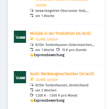
GmbH
Gewerbegebiet Oberrainer Feld,
Veröffentlicht
:
Oberrainer Feld 24, 83104
vor 1 Woche
Tuntenhausen, Deutschland
Minijob in der Produktion (m/w/d)
GUME GmbH
83104 Tuntenhausen-Ostermünchen,
Veröffentlicht
:
Deutschland
vor 1 Woche
15 € pro Stunde
Expressbewerbung
Azubi Werkzeugmechaniker (m/w/d)
GUME GmbH
83104 Tuntenhausen, Deutschland
Veröffentlicht
:
vor 2 Wochen
1.200 € - 1.500 € pro Monat
Expressbewerbung