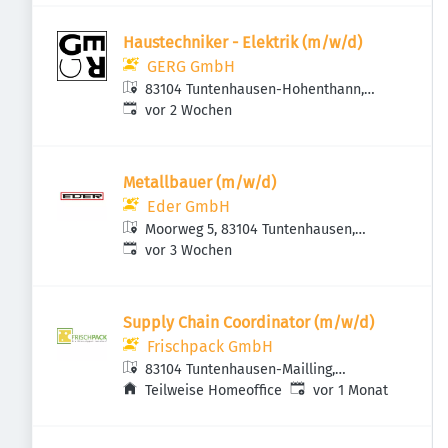
Haustechniker - Elektrik (m/w/d)
GERG GmbH
83104 Tuntenhausen-Hohenthann,
Veröffentlicht
:
Deutschland
vor 2 Wochen
Metallbauer (m/w/d)
Eder GmbH
Moorweg 5, 83104 Tuntenhausen,
Veröffentlicht
:
Deutschland
vor 3 Wochen
Supply Chain Coordinator (m/w/d)
Frischpack GmbH
83104 Tuntenhausen-Mailling,
Veröffentlicht
:
Deutschland
Teilweise Homeoffice
vor 1 Monat