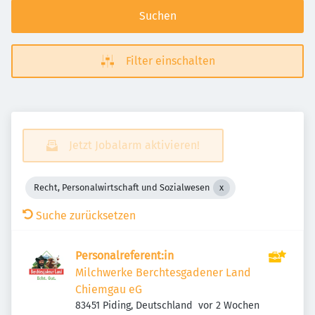
Suchen
Filter einschalten
Jetzt Jobalarm aktivieren!
Recht, Personalwirtschaft und Sozialwesen
Suche zurücksetzen
Personalreferent:in
Milchwerke Berchtesgadener Land
Chiemgau eG
Veröffentlicht
:
83451 Piding, Deutschland
vor 2 Wochen