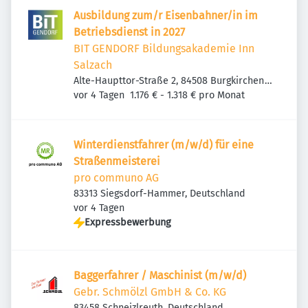
Ausbildung zum/r Eisenbahner/in im
Betriebsdienst in 2027
BIT GENDORF Bildungsakademie Inn
Salzach
Alte-Haupttor-Straße 2, 84508 Burgkirchen
Veröffentlicht
:
an der Alz, Deutschland
vor 4 Tagen
1.176 € - 1.318 € pro Monat
Winterdienstfahrer (m/w/d) für eine
Straßenmeisterei
pro communo AG
83313 Siegsdorf-Hammer, Deutschland
Veröffentlicht
:
vor 4 Tagen
Expressbewerbung
Baggerfahrer / Maschinist (m/w/d)
Gebr. Schmölzl GmbH & Co. KG
83458 Schneizlreuth, Deutschland