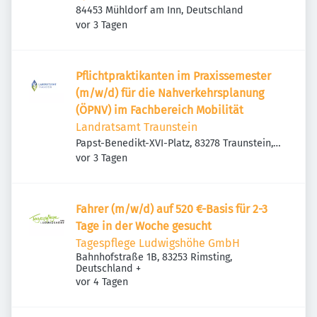
84453 Mühldorf am Inn, Deutschland
Veröffentlicht
:
vor 3 Tagen
Pflichtpraktikanten im Praxissemester
(m/w/d) für die Nahverkehrsplanung
(ÖPNV) im Fachbereich Mobilität
Landratsamt Traunstein
Papst-Benedikt-XVI-Platz, 83278 Traunstein,
Veröffentlicht
:
Deutschland
vor 3 Tagen
Fahrer (m/w/d) auf 520 €-Basis für 2-3
Tage in der Woche gesucht
Tagespflege Ludwigshöhe GmbH
Bahnhofstraße 1B, 83253 Rimsting,
Deutschland
+
Veröffentlicht
:
vor 4 Tagen