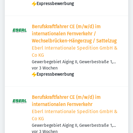
Expressbewerbung
Berufskraftfahrer CE (m/w/d) im
internationalen Fernverkehr /
Wechselbrücken-Hängerzug / Sattelzug
Eberl Internationale Spedition GmbH &
Co KG
Gewerbegebiet Aiging II, Gewerbestraße 1,
Veröffentlicht
:
83365 Nußdorf, Deutschland
vor 3 Wochen
Expressbewerbung
Berufskraftfahrer CE (m/w/d) im
internationalen Fernverkehr
Eberl Internationale Spedition GmbH &
Co KG
Gewerbegebiet Aiging II, Gewerbestraße 1,
Veröffentlicht
:
83365 Nußdorf, Deutschland
vor 3 Wochen