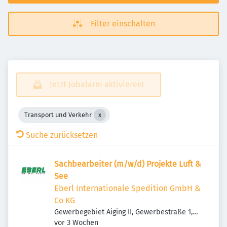
Filter einschalten
Jetzt Jobalarm aktivieren!
Transport und Verkehr
Suche zurücksetzen
Sachbearbeiter (m/w/d) Projekte Luft &
See
Eberl Internationale Spedition GmbH &
Co KG
Gewerbegebiet Aiging II, Gewerbestraße 1,
Veröffentlicht
:
83365 Nußdorf, Deutschland
vor 3 Wochen