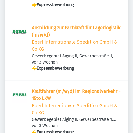
Expressbewerbung
Ausbildung zur Fachkraft für Lagerlogistik
(m/w/d)
Eberl Internationale Spedition GmbH &
Co KG
Gewerbegebiet Aiging II, Gewerbestraße 1,
Veröffentlicht
:
83365 Nußdorf, Deutschland
vor 3 Wochen
Expressbewerbung
Kraftfahrer (m/w/d) im Regionalverkehr -
15to LKW
Eberl Internationale Spedition GmbH &
Co KG
Gewerbegebiet Aiging II, Gewerbestraße 1,
Veröffentlicht
:
83365 Nußdorf, Deutschland
vor 3 Wochen
Expressbewerbung