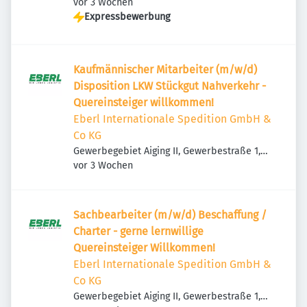
Veröffentlicht
:
83365 Nußdorf, Deutschland
vor 3 Wochen
Expressbewerbung
Kaufmännischer Mitarbeiter (m/w/d)
Disposition LKW Stückgut Nahverkehr -
Quereinsteiger willkommen!
Eberl Internationale Spedition GmbH &
Co KG
Gewerbegebiet Aiging II, Gewerbestraße 1,
Veröffentlicht
:
83365 Nußdorf, Deutschland
vor 3 Wochen
Sachbearbeiter (m/w/d) Beschaffung /
Charter - gerne lernwillige
Quereinsteiger Willkommen!
Eberl Internationale Spedition GmbH &
Co KG
Gewerbegebiet Aiging II, Gewerbestraße 1,