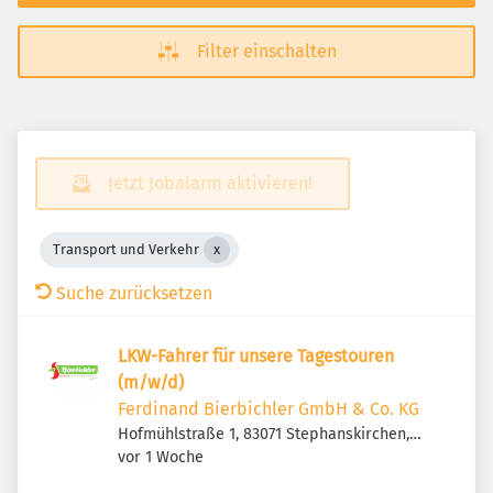
Filter einschalten
Jetzt Jobalarm aktivieren!
Transport und Verkehr
Suche zurücksetzen
LKW-Fahrer für unsere Tagestouren
(m/w/d)
Ferdinand Bierbichler GmbH & Co. KG
Hofmühlstraße 1, 83071 Stephanskirchen,
Veröffentlicht
:
Deutschland
vor 1 Woche