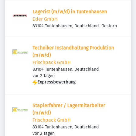
Lagerist (m/w/d) in Tuntenhausen
Eder GmbH
Veröffentlicht
:
83104 Tuntenhausen, Deutschland
Gestern
Techniker Instandhaltung Produktion
(m/w/d)
Frischpack GmbH
83104 Tuntenhausen, Deutschland
Veröffentlicht
:
vor 2 Tagen
Expressbewerbung
Staplerfahrer / Lagermitarbeiter
(m/w/d)
Frischpack GmbH
83104 Tuntenhausen, Deutschland
Veröffentlicht
:
vor 2 Tagen