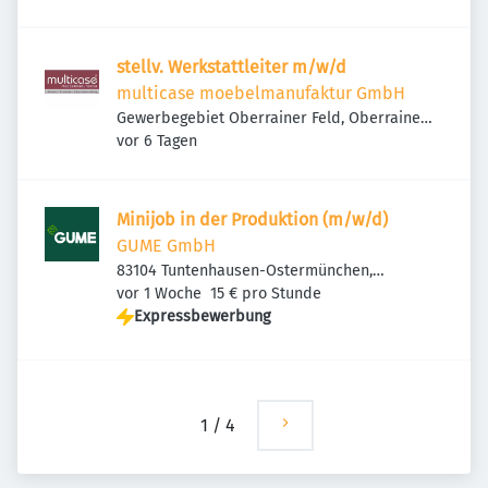
stellv. Werkstattleiter m/w/d
multicase moebelmanufaktur GmbH
Gewerbegebiet Oberrainer Feld, Oberrainer
Veröffentlicht
:
Feld 24, 83104 Tuntenhausen, Deutschland
vor 6 Tagen
Minijob in der Produktion (m/w/d)
GUME GmbH
83104 Tuntenhausen-Ostermünchen,
Veröffentlicht
:
Deutschland
vor 1 Woche
15 € pro Stunde
Expressbewerbung
1
/
4