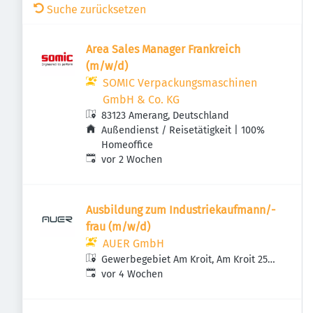
Suche zurücksetzen
Area Sales Manager Frankreich
(m/w/d)
SOMIC Verpackungsmaschinen
GmbH & Co. KG
83123 Amerang, Deutschland
Außendienst / Reisetätigkeit | 100%
Homeoffice
Veröffentlicht
:
vor 2 Wochen
Ausbildung zum Industriekaufmann/-
frau (m/w/d)
AUER GmbH
Gewerbegebiet Am Kroit, Am Kroit 25-
Veröffentlicht
:
27, 83123 Amerang, Deutschland
vor 4 Wochen