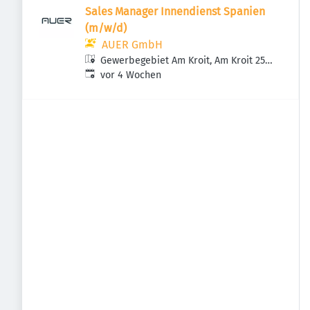
Sales Manager Innendienst Spanien
(m/w/d)
AUER GmbH
Gewerbegebiet Am Kroit, Am Kroit 25-
Veröffentlicht
:
27, 83123 Amerang, Deutschland
vor 4 Wochen