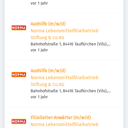
Veröffentlicht
:
Deutschland
vor 1 Jahr
Aushilfe (m/w/d)
Norma Lebensmittelfilialbetrieb
Stiftung & Co.KG
Bahnhofstraße 1, 84416 Taufkirchen (Vils),
Veröffentlicht
:
Deutschland
vor 1 Jahr
Aushilfe (m/w/d)
Norma Lebensmittelfilialbetrieb
Stiftung & Co.KG
Bahnhofstraße 1, 84416 Taufkirchen (Vils),
Veröffentlicht
:
Deutschland
vor 1 Jahr
Filialleiter-Anwärter (m/w/d)
Norma Lebensmittelfilialbetrieb