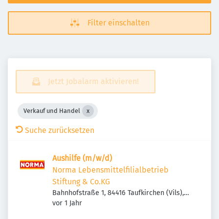
Filter einschalten
Jetzt Jobalarm aktivieren!
Verkauf und Handel
Suche zurücksetzen
Aushilfe (m/w/d)
Norma Lebensmittelfilialbetrieb
Stiftung & Co.KG
Bahnhofstraße 1, 84416 Taufkirchen (Vils),
Veröffentlicht
:
Deutschland
vor 1 Jahr