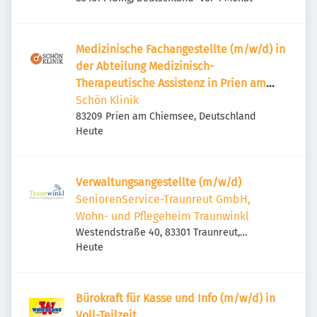
Medizinische Fachangestellte (m/w/d) in
der Abteilung Medizinisch-
Therapeutische Assistenz in Prien am
Chiemsee
Schön Klinik
83209 Prien am Chiemsee, Deutschland
Veröffentlicht
:
Heute
Verwaltungsangestellte (m/w/d)
SeniorenService-Traunreut GmbH,
Wohn- und Pflegeheim Traunwinkl
Westendstraße 40, 83301 Traunreut,
Veröffentlicht
:
Deutschland
Heute
Bürokraft für Kasse und Info (m/w/d) in
Voll-Teilzeit