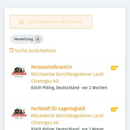
Jetzt Jobalarm aktivieren!
Verwaltung
Suche zurücksetzen
Personalreferent:in
Milchwerke Berchtesgadener Land
Chiemgau eG
Veröffentlicht
:
83451 Piding, Deutschland
vor 2 Wochen
Fachkraft für Lagerlogistik
Milchwerke Berchtesgadener Land
Chiemgau eG
Veröffentlicht
:
83451 Piding, Deutschland
vor 1 Monat