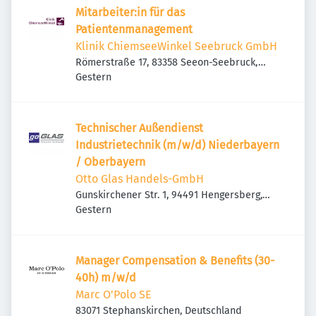
Mitarbeiter:in für das
Patientenmanagement
Klinik ChiemseeWinkel Seebruck GmbH
Römerstraße 17, 83358 Seeon-Seebruck,
Veröffentlicht
:
Deutschland
Gestern
Technischer Außendienst
Industrietechnik (m/w/d) Niederbayern
/ Oberbayern
Otto Glas Handels-GmbH
Gunskirchener Str. 1, 94491 Hengersberg,
Veröffentlicht
:
Deutschland
Gestern
Manager Compensation & Benefits (30-
40h) m/w/d
Marc O'Polo SE
83071 Stephanskirchen, Deutschland