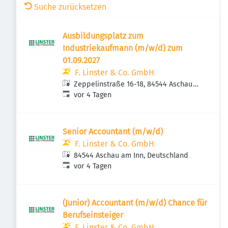
Suche zurücksetzen
Ausbildungsplatz zum
Industriekaufmann (m/w/d) zum
01.09.2027
F. Linster & Co. GmbH
Zeppelinstraße 16-18, 84544 Aschau
Veröffentlicht
:
am Inn, Deutschland
vor 4 Tagen
Senior Accountant (m/w/d)
F. Linster & Co. GmbH
84544 Aschau am Inn, Deutschland
Veröffentlicht
:
vor 4 Tagen
(Junior) Accountant (m/w/d) Chance für
Berufseinsteiger
F. Linster & Co. GmbH