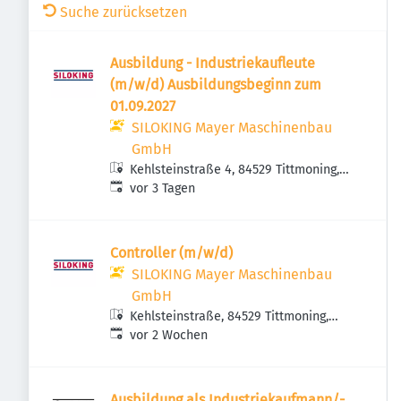
Suche zurücksetzen
Ausbildung - Industriekaufleute
(m/w/d) Ausbildungsbeginn zum
01.09.2027
SILOKING Mayer Maschinenbau
GmbH
Kehlsteinstraße 4, 84529 Tittmoning,
Veröffentlicht
:
Deutschland
vor 3 Tagen
Controller (m/w/d)
SILOKING Mayer Maschinenbau
GmbH
Kehlsteinstraße, 84529 Tittmoning,
Veröffentlicht
:
Deutschland
vor 2 Wochen
Ausbildung als Industriekaufmann/-