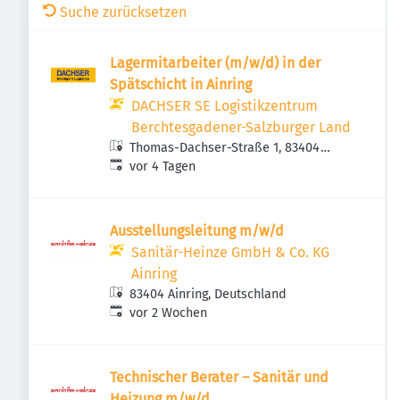
Suche zurücksetzen
Lagermitarbeiter (m/w/d) in der
Spätschicht in Ainring
DACHSER SE Logistikzentrum
Berchtesgadener-Salzburger Land
Thomas-Dachser-Straße 1, 83404
Veröffentlicht
:
Ainring, Deutschland
vor 4 Tagen
Ausstellungsleitung m/w/d
Sanitär-Heinze GmbH & Co. KG
Ainring
83404 Ainring, Deutschland
Veröffentlicht
:
vor 2 Wochen
Technischer Berater – Sanitär und
Heizung m/w/d