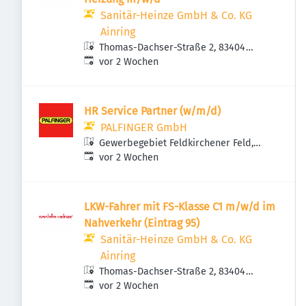
Sanitär-Heinze GmbH & Co. KG
Ainring
Thomas-Dachser-Straße 2, 83404
Veröffentlicht
:
Ainring, Deutschland
vor 2 Wochen
HR Service Partner (w/m/d)
PALFINGER GmbH
Gewerbegebiet Feldkirchener Feld,
Veröffentlicht
:
Feldkirchner Feld 1, 83404 Ainring,
vor 2 Wochen
Deutschland
LKW-Fahrer mit FS-Klasse C1 m/w/d im
Nahverkehr (Eintrag 95)
Sanitär-Heinze GmbH & Co. KG
Ainring
Thomas-Dachser-Straße 2, 83404
Veröffentlicht
:
Ainring, Deutschland
vor 2 Wochen