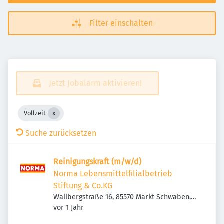
Filter einschalten
Jetzt Jobalarm aktivieren!
Vollzeit
Suche zurücksetzen
Reinigungskraft (m/w/d)
Norma Lebensmittelfilialbetrieb
Stiftung & Co.KG
Wallbergstraße 16, 85570 Markt Schwaben,
Veröffentlicht
:
Deutschland
vor 1 Jahr