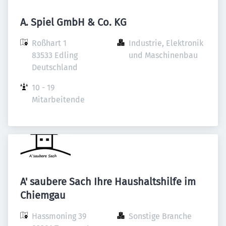
A. Spiel GmbH & Co. KG
Roßhart 1

Industrie, Elektronik 
83533 Edling

und Maschinenbau
Deutschland
10 - 19 
Mitarbeitende
A' saubere Sach Ihre Haushaltshilfe im
Chiemgau
Hassmoning 39

Sonstige Branche