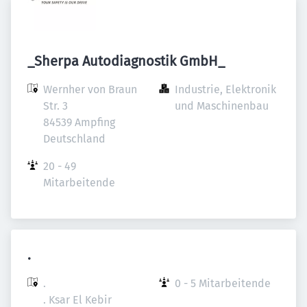
_Sherpa Autodiagnostik GmbH_
Wernher von Braun 
Industrie, Elektronik 
Str. 3

und Maschinenbau
84539 Ampfing

Deutschland
20 - 49 
Mitarbeitende
.
.

0 - 5 Mitarbeitende
. Ksar El Kebir
