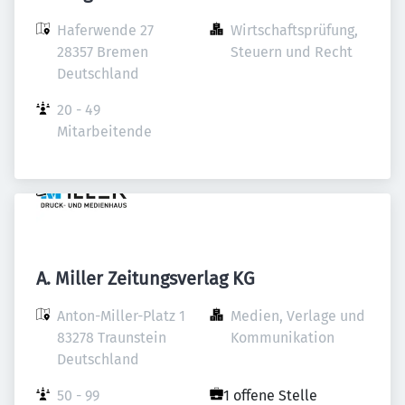
Haferwende 27

Wirtschaftsprüfung, 
28357 Bremen

Steuern und Recht
Deutschland
20 - 49 
Mitarbeitende
A. Miller Zeitungsverlag KG
Anton-Miller-Platz 1

Medien, Verlage und 
83278 Traunstein

Kommunikation
Deutschland
50 - 99 
1 offene Stelle