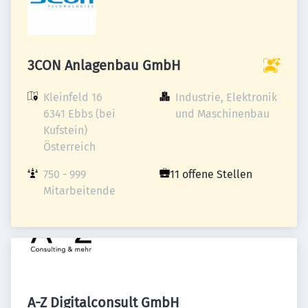
3CON Anlagenbau GmbH
Kleinfeld 16

Industrie, Elektronik 
6341 Ebbs (bei 
und Maschinenbau
Kufstein)

Österreich
750 - 999 
11 offene Stellen
Mitarbeitende
A-Z Digitalconsult GmbH