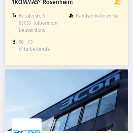
1KOMMA5° Rosenheim
Hasslerstr. 3

Handwerk/Gewerbe
83059 Kolbermoor

Deutschland
50 - 99 
Mitarbeitende