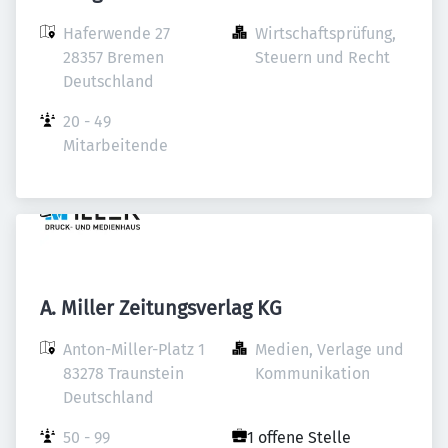
Haferwende 27

Wirtschaftsprüfung, 
28357 Bremen

Steuern und Recht
Deutschland
20 - 49 
Mitarbeitende
A. Miller Zeitungsverlag KG
Anton-Miller-Platz 1

Medien, Verlage und 
83278 Traunstein

Kommunikation
Deutschland
50 - 99 
1 offene Stelle