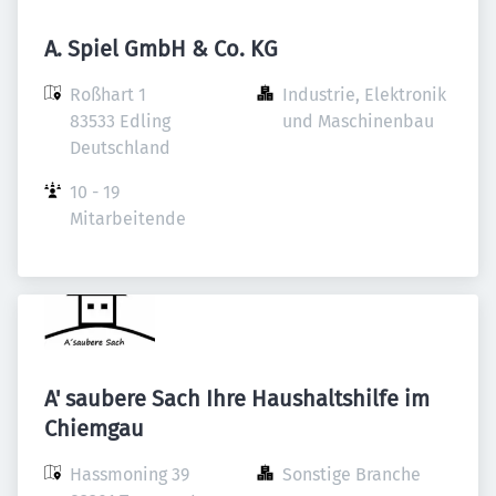
A. Spiel GmbH & Co. KG
Roßhart 1

Industrie, Elektronik 
83533 Edling

und Maschinenbau
Deutschland
10 - 19 
Mitarbeitende
A' saubere Sach Ihre Haushaltshilfe im
Chiemgau
Hassmoning 39

Sonstige Branche