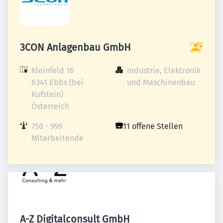
3CON Anlagenbau GmbH
Kleinfeld 16

Industrie, Elektronik 
6341 Ebbs (bei 
und Maschinenbau
Kufstein)

Österreich
750 - 999 
11 offene Stellen
Mitarbeitende
A-Z Digitalconsult GmbH