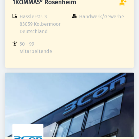
1KOMMA5° Rosenheim
Hasslerstr. 3

Handwerk/Gewerbe
83059 Kolbermoor

Deutschland
50 - 99 
Mitarbeitende