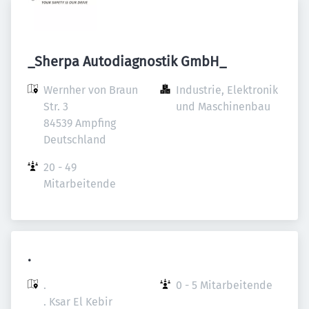
_Sherpa Autodiagnostik GmbH_
Wernher von Braun 
Industrie, Elektronik 
Str. 3

und Maschinenbau
84539 Ampfing

Deutschland
20 - 49 
Mitarbeitende
.
.

0 - 5 Mitarbeitende
. Ksar El Kebir
