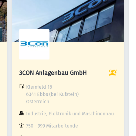
3CON Anlagenbau GmbH
Kleinfeld 16

6341 Ebbs (bei Kufstein)

Österreich
Industrie, Elektronik und Maschinenbau
750 - 999 Mitarbeitende