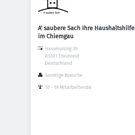
A' saubere Sach Ihre Haushaltshilfe
im Chiemgau
Hassmoning 39

83301 Traunreut

Deutschland
Sonstige Branche
10 - 19 Mitarbeitende