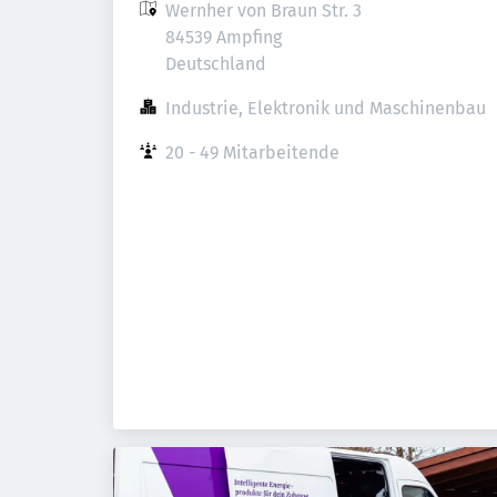
Wernher von Braun Str. 3

84539 Ampfing

Deutschland
Industrie, Elektronik und Maschinenbau
20 - 49 Mitarbeitende