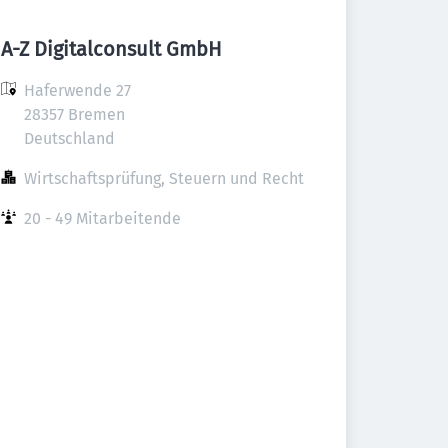
A-Z Digitalconsult GmbH
Haferwende 27

28357 Bremen

Deutschland
Wirtschaftsprüfung, Steuern und Recht
20 - 49 Mitarbeitende