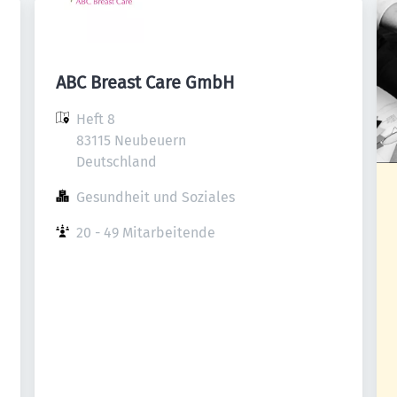
ABC Breast Care GmbH
Heft 8

83115 Neubeuern

Deutschland
Gesundheit und Soziales
20 - 49 Mitarbeitende