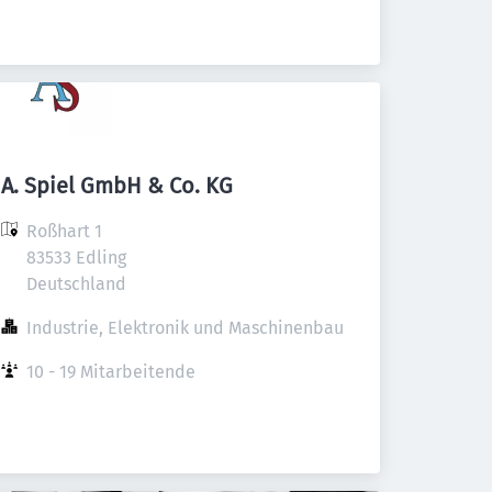
A. Spiel GmbH & Co. KG
Roßhart 1

83533 Edling

Deutschland
Industrie, Elektronik und Maschinenbau
10 - 19 Mitarbeitende