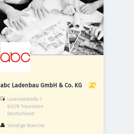
abc Ladenbau GmbH & Co. KG
Leonrodstraße 7

83278 Traunstein

Deutschland
Sonstige Branche