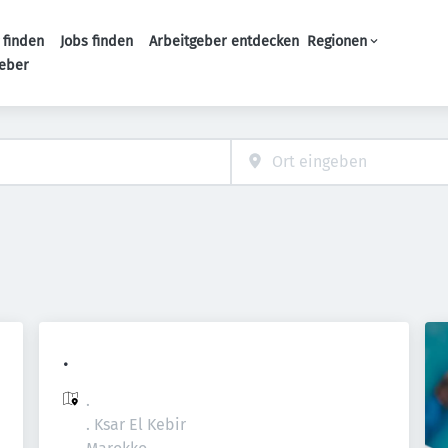
 finden
Jobs finden
Arbeitgeber entdecken
Regionen
Haupt-Navigation
geber
.
.

. Ksar El Kebir
