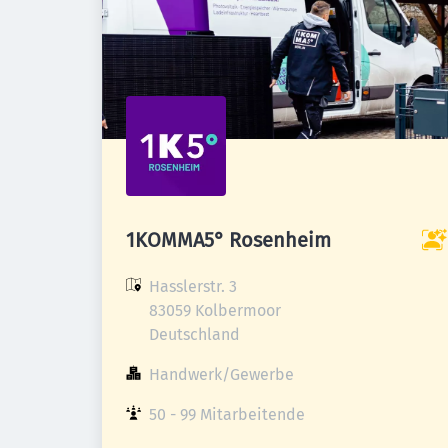
1KOMMA5° Rosenheim
Hasslerstr. 3

83059 Kolbermoor

Deutschland
Handwerk/Gewerbe
50 - 99 Mitarbeitende