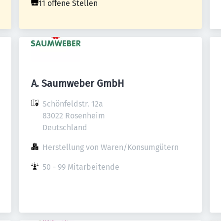
11 offene Stellen
A. Saumweber GmbH
Schönfeldstr. 12a

83022 Rosenheim

Deutschland
Herstellung von Waren/Konsumgütern
50 - 99 Mitarbeitende