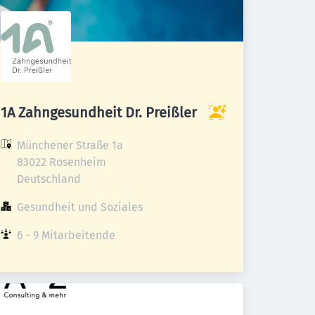
1A Zahngesundheit Dr. Preißler
Münchener Straße 1a

83022 Rosenheim

Deutschland
Gesundheit und Soziales
6 - 9 Mitarbeitende