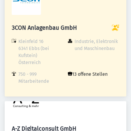
3CON Anlagenbau GmbH
Kleinfeld 16

Industrie, Elektronik 
6341 Ebbs (bei 
und Maschinenbau
Kufstein)

Österreich
750 - 999 
13 offene Stellen
Mitarbeitende
A-Z Digitalconsult GmbH