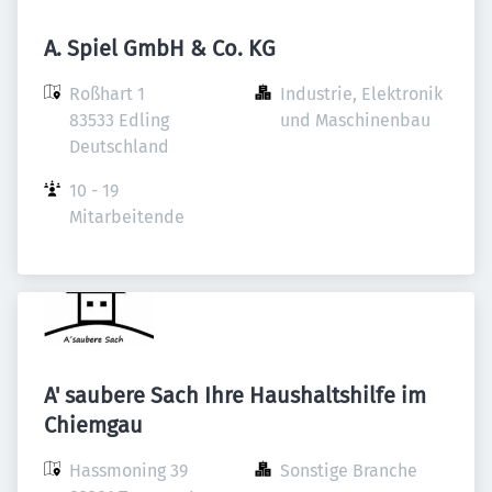
A. Spiel GmbH & Co. KG
Roßhart 1

Industrie, Elektronik 
83533 Edling

und Maschinenbau
Deutschland
10 - 19 
Mitarbeitende
A' saubere Sach Ihre Haushaltshilfe im
Chiemgau
Hassmoning 39

Sonstige Branche