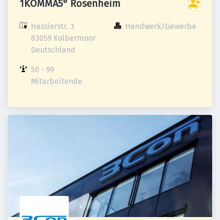
1KOMMA5° Rosenheim
Hasslerstr. 3

Handwerk/Gewerbe
83059 Kolbermoor

Deutschland
50 - 99 
Mitarbeitende