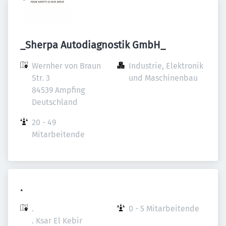
_Sherpa Autodiagnostik GmbH_
Wernher von Braun 
Industrie, Elektronik 
Str. 3

und Maschinenbau
84539 Ampfing

Deutschland
20 - 49 
Mitarbeitende
.
.

0 - 5 Mitarbeitende
. Ksar El Kebir
