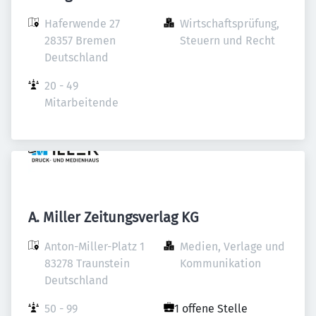
Haferwende 27

Wirtschaftsprüfung, 
28357 Bremen

Steuern und Recht
Deutschland
20 - 49 
Mitarbeitende
A. Miller Zeitungsverlag KG
Anton-Miller-Platz 1

Medien, Verlage und 
83278 Traunstein

Kommunikation
Deutschland
50 - 99 
1 offene Stelle