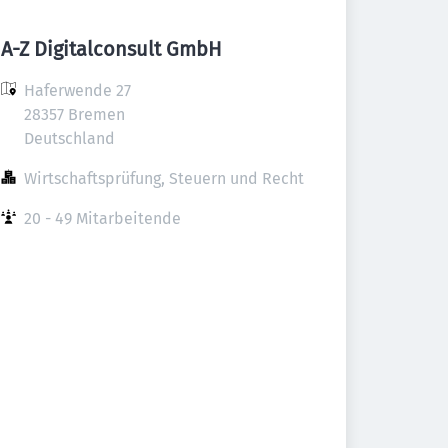
A-Z Digitalconsult GmbH
Haferwende 27

28357 Bremen

Deutschland
Wirtschaftsprüfung, Steuern und Recht
20 - 49 Mitarbeitende