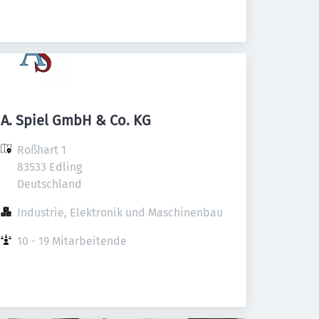
A. Spiel GmbH & Co. KG
Roßhart 1

83533 Edling

Deutschland
Industrie, Elektronik und Maschinenbau
10 - 19 Mitarbeitende