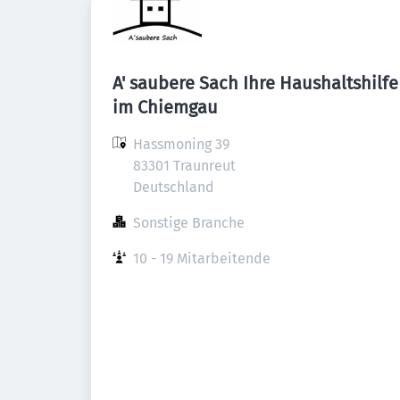
A' saubere Sach Ihre Haushaltshilfe
im Chiemgau
Hassmoning 39

83301 Traunreut

Deutschland
Sonstige Branche
10 - 19 Mitarbeitende