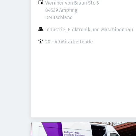
Wernher von Braun Str. 3

84539 Ampfing

Deutschland
Industrie, Elektronik und Maschinenbau
20 - 49 Mitarbeitende