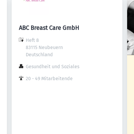
ABC Breast Care GmbH
Heft 8

83115 Neubeuern

Deutschland
Gesundheit und Soziales
20 - 49 Mitarbeitende