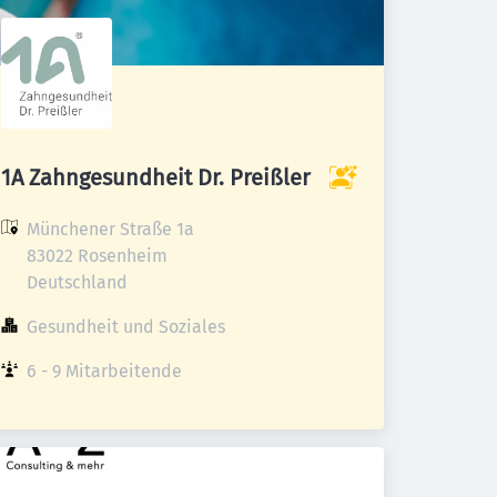
1A Zahngesundheit Dr. Preißler
Münchener Straße 1a

83022 Rosenheim

Deutschland
Gesundheit und Soziales
6 - 9 Mitarbeitende