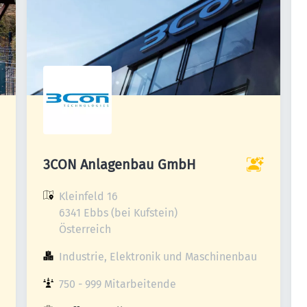
3CON Anlagenbau GmbH
Kleinfeld 16

6341 Ebbs (bei Kufstein)

Österreich
Industrie, Elektronik und Maschinenbau
750 - 999 Mitarbeitende