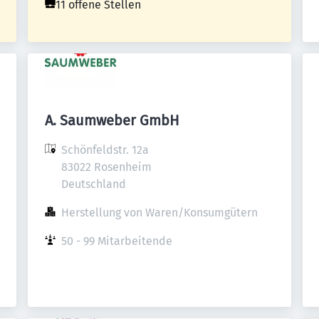
11 offene Stellen
A. Saumweber GmbH
Schönfeldstr. 12a

83022 Rosenheim

Deutschland
Herstellung von Waren/Konsumgütern
50 - 99 Mitarbeitende