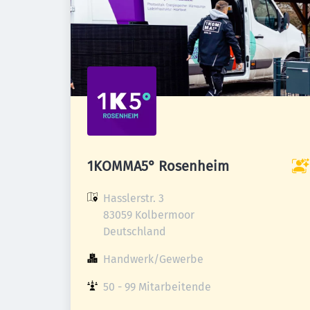
1KOMMA5° Rosenheim
Hasslerstr. 3

83059 Kolbermoor

Deutschland
Handwerk/Gewerbe
50 - 99 Mitarbeitende