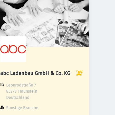
abc Ladenbau GmbH & Co. KG
Leonrodstraße 7

83278 Traunstein

Deutschland
Sonstige Branche