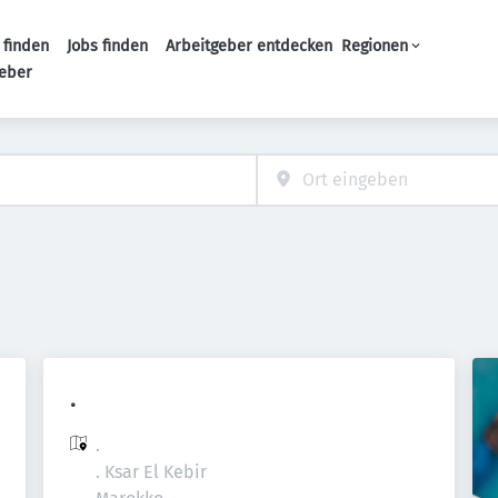
 finden
Jobs finden
Arbeitgeber entdecken
Regionen
Haupt-Navigation
geber
.
.

. Ksar El Kebir
