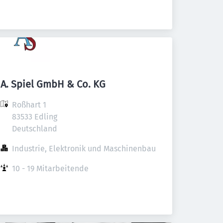
A. Spiel GmbH & Co. KG
Roßhart 1

83533 Edling

Deutschland
Industrie, Elektronik und Maschinenbau
10 - 19 Mitarbeitende