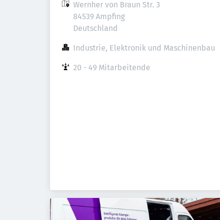
Wernher von Braun Str. 3

84539 Ampfing

Deutschland
Industrie, Elektronik und Maschinenbau
20 - 49 Mitarbeitende