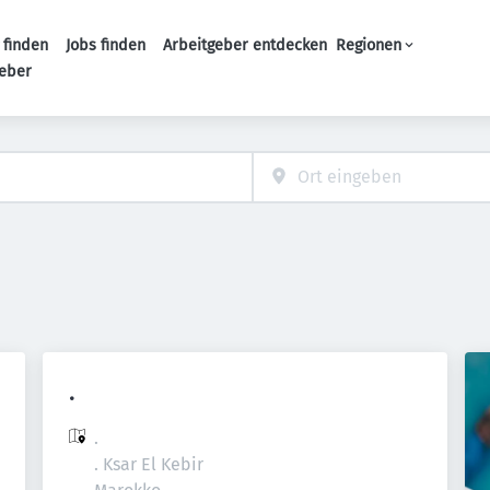
 finden
Jobs finden
Arbeitgeber entdecken
Regionen
Haupt-Navigation
geber
.
.

. Ksar El Kebir
