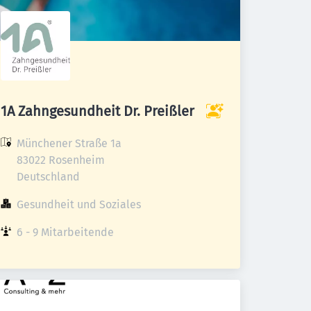
1A Zahngesundheit Dr. Preißler
Münchener Straße 1a

83022 Rosenheim

Deutschland
Gesundheit und Soziales
6 - 9 Mitarbeitende