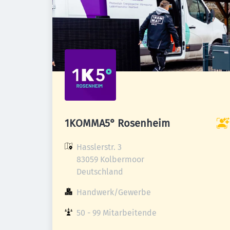
1KOMMA5° Rosenheim
Hasslerstr. 3

83059 Kolbermoor

Deutschland
Handwerk/Gewerbe
50 - 99 Mitarbeitende