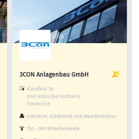
3CON Anlagenbau GmbH
Kleinfeld 16

6341 Ebbs (bei Kufstein)

Österreich
Industrie, Elektronik und Maschinenbau
750 - 999 Mitarbeitende