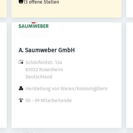
13 offene Stellen
A. Saumweber GmbH
Schönfeldstr. 12a

83022 Rosenheim

Deutschland
Herstellung von Waren/Konsumgütern
50 - 99 Mitarbeitende