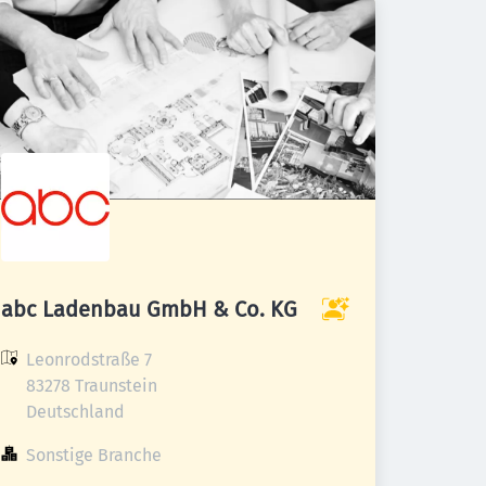
abc Ladenbau GmbH & Co. KG
Leonrodstraße 7

83278 Traunstein

Deutschland
Sonstige Branche