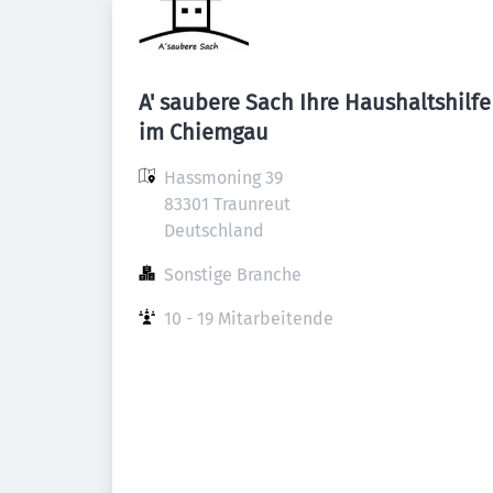
A' saubere Sach Ihre Haushaltshilfe
im Chiemgau
Hassmoning 39

83301 Traunreut

Deutschland
Sonstige Branche
10 - 19 Mitarbeitende