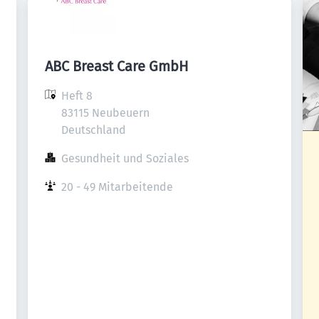
ABC Breast Care GmbH
Heft 8

83115 Neubeuern

Deutschland
Gesundheit und Soziales
20 - 49 Mitarbeitende