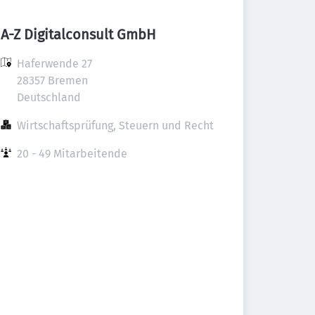
A-Z Digitalconsult GmbH
Haferwende 27

28357 Bremen

Deutschland
Wirtschaftsprüfung, Steuern und Recht
20 - 49 Mitarbeitende