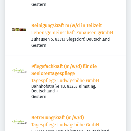
Veröffentlicht
:
Deutschland
Gestern
Reinigungskraft m/w/d in Teilzeit
Lebensgemeinschaft Zuhausen gGmbH
Zuhausen 5, 83313 Siegsdorf, Deutschland
Veröffentlicht
:
Gestern
Pflegefachkraft (m/w/d) für die
Seniorentagespflege
Tagespflege Ludwigshöhe GmbH
Bahnhofstraße 1B, 83253 Rimsting,
Deutschland
+
Veröffentlicht
:
Gestern
Betreuungskraft (m/w/d)
Tagespflege Ludwigshöhe GmbH